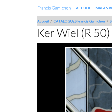
Francis Gamichon
ACCUEIL
IMAGES R
Accueil
CATALOGUES Francis Gamichon
S
Ker Wiel (R 50)