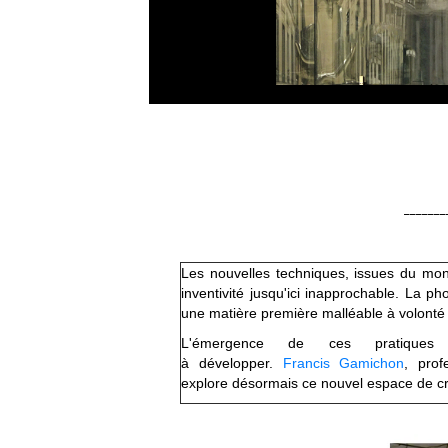
Quand les A
_______
Les nouvelles techniques, issues du mon
inventivité jusqu'ici inapprochable. La 
une matière première malléable à volonté au
L'émergence de ces pratiques 
à développer.
Francis Gamichon
, pro
explore désormais ce nouvel espace de cr