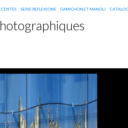
ECENTES
SERIE REFLEXIONS
GAMICHON ET MANOLI
CATALO
hotographiques
ions sur la Samaritaine