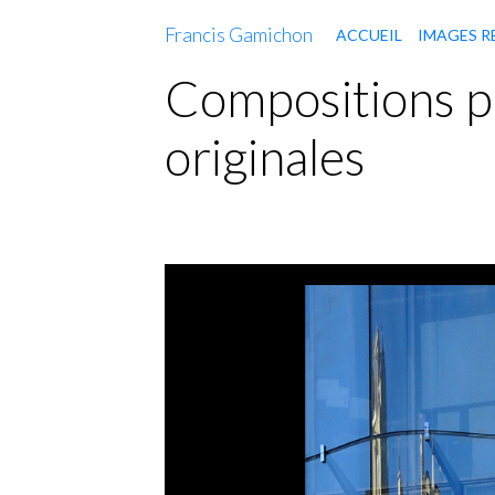
Francis Gamichon
ACCUEIL
IMAGES R
Compositions p
originales
Réflex