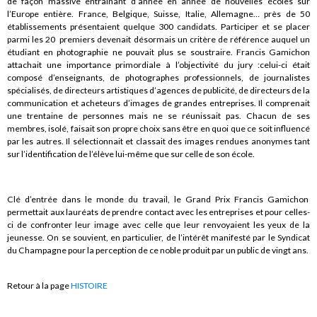
de façon massive entraînant d’année en année de nouvelles écoles sur
l’Europe entière. France, Belgique, Suisse, Italie, Allemagne… près de 50
établissements présentaient quelque 300 candidats. Participer et se placer
parmi les 20 premiers devenait désormais un critère de référence auquel un
étudiant en photographie ne pouvait plus se soustraire. Francis Gamichon
attachait une importance primordiale à l’objectivité du jury :celui-ci était
composé d’enseignants, de photographes professionnels, de journalistes
spécialisés, de directeurs artistiques d’agences de publicité, de directeurs de la
communication et acheteurs d’images de grandes entreprises. Il comprenait
une trentaine de personnes mais ne se réunissait pas. Chacun de ses
membres, isolé, faisait son propre choix sans être en quoi que ce soit influencé
par les autres. Il sélectionnait et classait des images rendues anonymes tant
sur l’identification de l’élève lui-même que sur celle de son école.
Clé d’entrée dans le monde du travail, le Grand Prix Francis Gamichon
permettait aux lauréats de prendre contact avec les entreprises et pour celles-
ci de confronter leur image avec celle que leur renvoyaient les yeux de la
jeunesse. On se souvient, en particulier, de l’intérêt manifesté par le Syndicat
du Champagne pour la perception de ce noble produit par un public de vingt ans.
Retour à la page
HISTOIRE