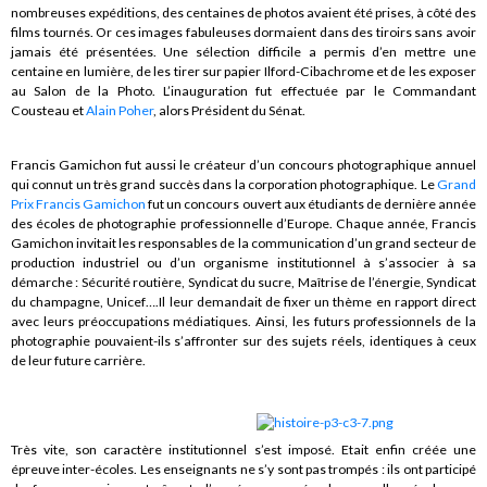
nombreuses expéditions, des centaines de photos avaient été prises, à côté des
films tournés. Or ces images fabuleuses dormaient dans des tiroirs sans avoir
jamais été présentées. Une sélection difficile a permis d’en mettre une
centaine en lumière, de les tirer sur papier Ilford-Cibachrome et de les exposer
au Salon de la Photo. L’inauguration fut effectuée par le Commandant
Cousteau et
Alain Poher
, alors Président du Sénat.
Francis Gamichon fut aussi le créateur d’un concours photographique annuel
qui connut un très grand succès dans la corporation photographique. Le
Grand
Prix Francis Gamichon
fut un concours ouvert aux étudiants de dernière année
des écoles de photographie professionnelle d’Europe. Chaque année, Francis
Gamichon invitait les responsables de la communication d’un grand secteur de
production industriel ou d’un organisme institutionnel à s’associer à sa
démarche : Sécurité routière, Syndicat du sucre, Maîtrise de l’énergie, Syndicat
du champagne, Unicef….Il leur demandait de fixer un thème en rapport direct
avec leurs préoccupations médiatiques. Ainsi, les futurs professionnels de la
photographie pouvaient-ils s’affronter sur des sujets réels, identiques à ceux
de leur future carrière.
Très vite, son caractère institutionnel s’est imposé. Etait enfin créée une
épreuve inter-écoles. Les enseignants ne s’y sont pas trompés : ils ont participé